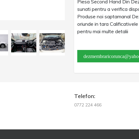
Piesa Second Hand Din Dez
sunati pentru a verifica dispo
Produse noi saptamanal Dez
oriunde in tara Calificativel
pentru mai multe detalii
dezmembraricorunca@yaho
Telefon:
0772 224 466