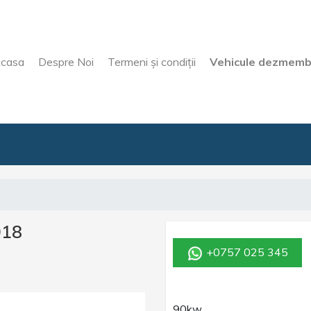
casa
Despre Noi
Termeni şi condiţii
Vehicule dezmemb
018
+0757 025 345
90kw