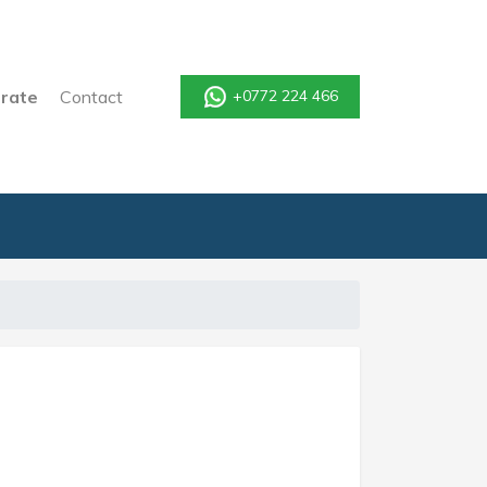
rate
Contact
+0772 224 466