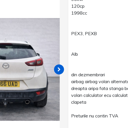
120cp
1998cc
PEX3, PEXB
Alb
din dezmembrari
airbag airbag volan alternat
dreapta aripa fata stanga ba
volan calculator ecu calcul
clapeta
Preturile nu contin TVA