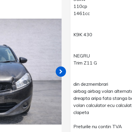
110cp
1461cc
K9K 430
NEGRU
Trim Z11 G
din dezmembrari
airbag airbag volan alternat
dreapta aripa fata stanga ba
volan calculator ecu calcul
clapeta
Preturile nu contin TVA