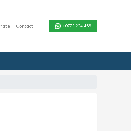
rate
Contact
+0772 224 466